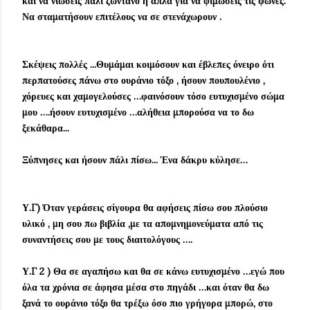
και να νιώσεις πάλι ζωντανό ή απλά για να φιμώσεις τις φωνές.
Να σταματήσουν επιτέλους να σε στενάχωρουν .
Σκέψεις πολλές ...Θυμάμαι κοιμόσουν και έβλεπες όνειρο ότι
περπατούσες πάνω στο ουράνιο τόξο , ήσουν πουπουλένιο ,
χόρευες και χαμογελούσες …φαινόσουν τόσο ευτυχισμένο σώμα
μου ….ήσουν ευτυχισμένο …αλήθεια μπορούσα να το δω
ξεκάθαρα...
Ξύπνησες και ήσουν πάλι πίσω... Ένα δάκρυ κύλησε…
Υ.Γ) Όταν γεράσεις σίγουρα θα αφήσεις πίσω σου πλούσιο
υλικό , μη σου πω βιβλία ,με τα απομνημονεύματα από τις
συναντήσεις σου με τους διαιτολόγους ….
Υ.Γ 2 ) Θα σε αγαπήσω και θα σε κάνω ευτυχισμένο …εγώ που
όλα τα χρόνια σε άφησα μέσα στο πηγάδι …και όταν θα δω
ξανά το ουράνιο τόξο θα τρέξω όσο πιο γρήγορα μπορώ, στο