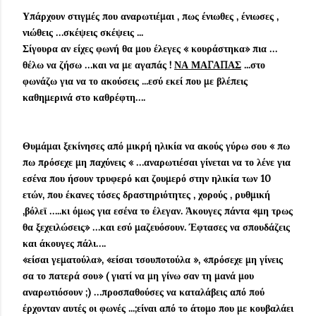
Υπάρχουν στιγμές που αναρωτιέμαι , πως ένιωθες , ένιωσες ,
νιώθεις …σκέψεις σκέψεις ...
Σίγουρα αν είχες φωνή θα μου έλεγες « κουράστηκα» πια …
θέλω να ζήσω …και να με αγαπάς !
ΝΑ ΜΑΓΑΠΑΣ
...στο
φωνάζω για να το ακούσεις ...εσύ εκεί που με βλέπεις
καθημερινά στο καθρέφτη….
Θυμάμαι ξεκίνησες από μικρή ηλικία να ακούς γύρω σου « πω
πω πρόσεχε μη παχύνεις « …αναρωτιέσαι γίνεται να το λένε για
εσένα που ήσουν τρυφερό και ζουμερό στην ηλικία των 10
ετών, που έκανες τόσες δραστηριότητες , χορούς , ρυθμική
,βόλεϊ …..κι όμως για εσένα το έλεγαν. Άκουγες πάντα «μη τρως
θα ξεχειλώσεις» …και εσύ μαζευόσουν. Έφτασες να σπουδάζεις
και άκουγες πάλι….
«είσαι γεματούλα», «είσαι τσουποτούλα », «πρόσεχε μη γίνεις
σα το πατερά σου» ( γιατί να μη γίνω σαν τη μανά μου
αναρωτιόσουν ;) …προσπαθούσες να καταλάβεις από πού
έρχονταν αυτές οι φωνές ...;είναι από το άτομο που με κουβαλάει