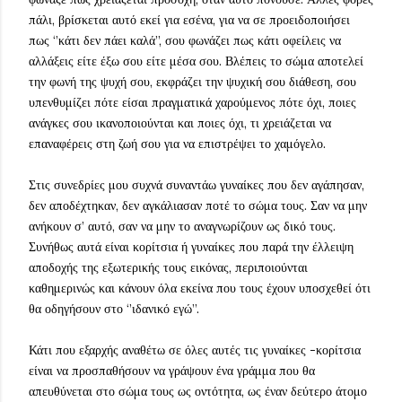
πάλι, βρίσκεται αυτό εκεί για εσένα, για να σε προειδοποιήσει
πως ‘’κάτι δεν πάει καλά’’, σου φωνάζει πως κάτι οφείλεις να
αλλάξεις είτε έξω σου είτε μέσα σου. Βλέπεις το σώμα αποτελεί
την φωνή της ψυχή σου, εκφράζει την ψυχική σου διάθεση, σου
υπενθυμίζει πότε είσαι πραγματικά χαρούμενος πότε όχι, ποιες
ανάγκες σου ικανοποιούνται και ποιες όχι, τι χρειάζεται να
επαναφέρεις στη ζωή σου για να επιστρέψει το χαμόγελο.
Στις συνεδρίες μου συχνά συναντάω γυναίκες που δεν αγάπησαν,
δεν αποδέχτηκαν, δεν αγκάλιασαν ποτέ το σώμα τους. Σαν να μην
ανήκουν σ’ αυτό, σαν να μην το αναγνωρίζουν ως δικό τους.
Συνήθως αυτά είναι κορίτσια ή γυναίκες που παρά την έλλειψη
αποδοχής της εξωτερικής τους εικόνας, περιποιούνται
καθημερινώς και κάνουν όλα εκείνα που τους έχουν υποσχεθεί ότι
θα οδηγήσουν στο ‘’ιδανικό εγώ’’.
Κάτι που εξαρχής αναθέτω σε όλες αυτές τις γυναίκες -κορίτσια
είναι να προσπαθήσουν να γράψουν ένα γράμμα που θα
απευθύνεται στο σώμα τους ως οντότητα, ως έναν δεύτερο άτομο