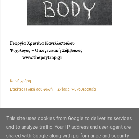
Γεωργία Χριστίνα Κανελλοπούλου
Ψυχολόγος – Οικογενειακή Σύμβουλος
www.thepsytrap.gr
Κοινή χρήση
Ετικέτες
Η δική σου φωνή...
Σχέσεις
Ψυχοθεραπεία
This site uses cookies from Google to deliver its services
and to analyze traffic. Your IP address and user-agent are
shared with Google along with performance and security