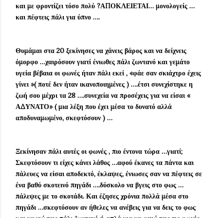
και με φροντίζει τόσο πολύ ?ΑΠΟΚΛΕΙΕΤΑΙ… μονολογείς …
και πέφτεις πάλι για ύπνο ….
Θυμάμαι στα 20 ξεκίνησες να χάνεις βάρος και να δείχνεις
όμορφο …χαιρόσουν γιατί ένιωθες πάλι ζωντανό και γεμάτο
υγεία βέβαια οι φωνές ήταν πάλι εκεί , «φάε σαν σκιάχτρο έχεις
γίνει »( ποτέ δεν ήταν ικανοποιημένες ) ….έτσι συνεχίστηκε η
ζωή σου μέχρι τα 28 ….συνεχεία να προσέχεις για να είσαι «
ΑΔΥΝΑΤΟ» ( μια λέξη που έχει μέσα το δυνατό αλλά
αποδυναμωμένο, σκεφτόσουν ) …
Ξεκίνησαν πάλι αυτές οι φωνές , πιο έντονα τώρα …γιατί;
Σκεφτόσουν τι είχες κάνει λάθος …αφού έκανες τα πάντα και
πάλευες να είσαι αποδεκτό, έκλαψες, ένιωσες σαν να πέφτεις σε
ένα βαθύ σκοτεινό πηγάδι ….δύσκολο να βγεις στο φως …
πάλεψες με το σκοτάδι. Και έζησες χρόνια πολλά μέσα στο
πηγάδι …σκεφτόσουν αν ήθελες να ανέβεις για να δεις το φως