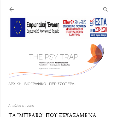
Μετάβαση στο κύριο περιεχόμενο
ΑΡΧΙΚΉ
ΒΙΟΓΡΑΦΙΚΟ
ΠΕΡΙΣΣΌΤΕΡΑ…
Απριλίου 01, 2015
ΤΑ ΄΄ΜΠΡΑΒΟ΄΄ ΠΟΥ ΞΕΧΑΣΑΜΕ ΝΑ